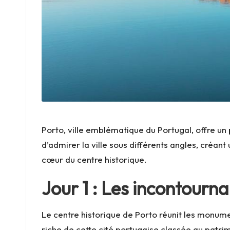
s
Porto, ville emblématique du Portugal, offre un 
d’admirer la ville sous différents angles, créa
cœur du centre historique.
Jour 1 : Les incontourna
Le centre historique de Porto réunit les monumen
riche de cette cité portugaise classée au patr