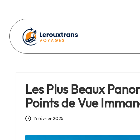
Skip
to
content
L
e
r
Les Plus Beaux Panor
o
Points de Vue Imman
u
x
14 février 2025
t